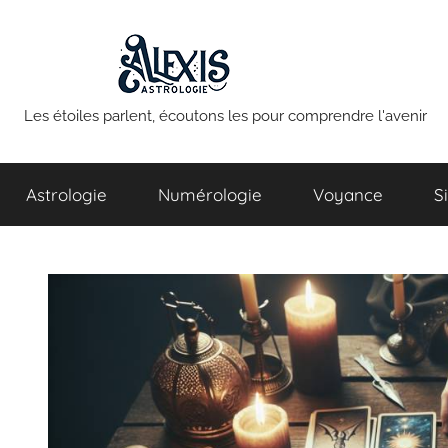
Aller
au
contenu
Alexis
Les étoiles parlent, écoutons les pour comprendre l'avenir
Astrologie
Astrologie
Numérologie
Voyance
S