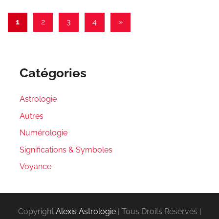
Pagination
Articles
1
2
3
4
»
suivants
des
publications
Catégories
Astrologie
Autres
Numérologie
Significations & Symboles
Voyance
Copyright
Alexis Astrologie
| Tous Droits Réservés |