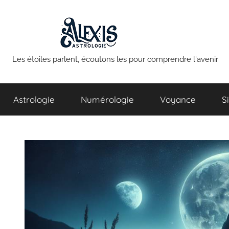
Aller
au
contenu
Alexis
Les étoiles parlent, écoutons les pour comprendre l'avenir
Astrologie
Astrologie
Numérologie
Voyance
S